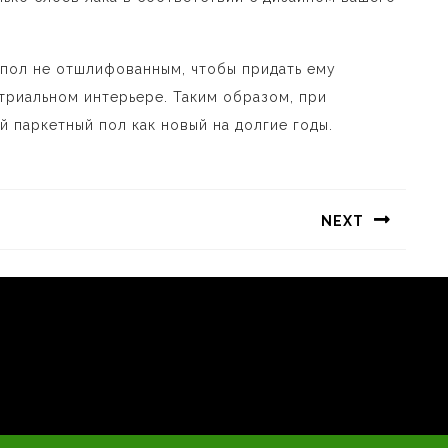
 пол не отшлифованным, чтобы придать ему
триальном интерьере. Таким образом, при
 паркетный пол как новый на долгие годы.
NEXT
Следующая
запись: