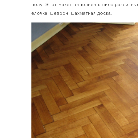
полу. Этот макет выполнен в виде различны
елочка, шеврон, шахматная доска.