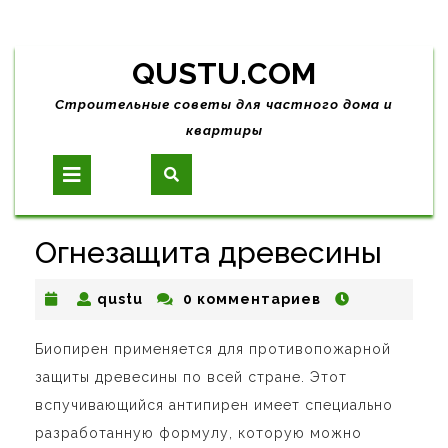
Skip
QUSTU.COM
to
content
Строительные советы для частного дома и
квартиры
Open
Button
Огнезащита древесины
qustu
qustu
0 комментариев
Биопирен применяется для противопожарной
защиты древесины по всей стране. Этот
вспучивающийся антипирен имеет специально
разработанную формулу, которую можно