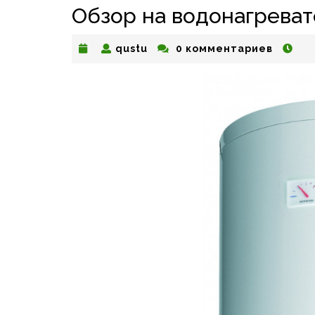
Обзор на водонагрева
qustu
qustu
0 комментариев