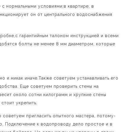
 с нормальными условиями:в квартире, в
ункционирует он от центрального водоснабжения
оробке,с гарантийным талоном инструкцией и всеми
адобятся болты не менее 8 мм диаметром, которые
о и никак иначе.Также советуем устанавливать его
обства. Еще советуем проверить стены на
весит около сотни килограмм и хрупкие стены
 стоит укрепить.
о советуем пригласить опытного мастера, потому-
о. Подключение к водопроводу дело простое и в