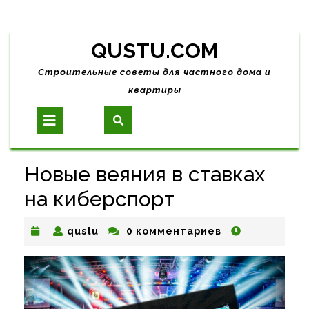
Skip
QUSTU.COM
to
content
Строительные советы для частного дома и
квартиры
Open
Button
Новые веяния в ставках
на киберспорт
qustu
qustu
0 комментариев