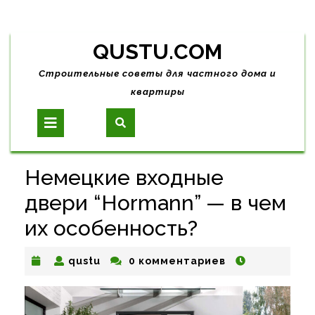
Skip
QUSTU.COM
to
content
Строительные советы для частного дома и
квартиры
Open
Button
Немецкие входные
двери “Hormann” — в чем
их особенность?
qustu
qustu
0 комментариев