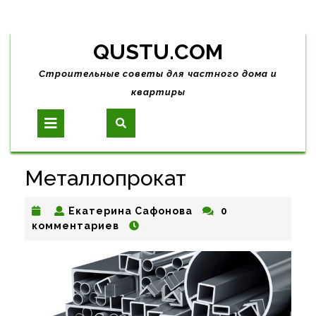
Skip
QUSTU.COM
to
content
Строительные советы для частного дома и
квартиры
Open
Button
Металлопрокат
Екатерина
Екатерина Сафонова
0
Сафонова
комментариев