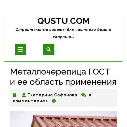
Skip
QUSTU.COM
to
content
Строительные советы для частного дома и
квартиры
Open
Button
Металлочерепица ГОСТ
и ее область применения
Екатерина
Екатерина Сафонова
0
Сафонова
комментариев