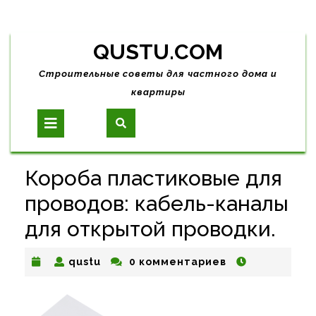
Skip
QUSTU.COM
to
content
Строительные советы для частного дома и
квартиры
Open
Button
Короба пластиковые для
проводов: кабель-каналы
для открытой проводки.
qustu
qustu
0 комментариев