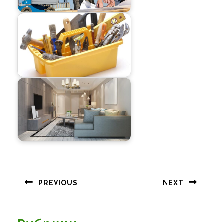
Навигация
по
PREVIOUS
NEXT
записям
Предыдущая
Следующая
запись:
запись: