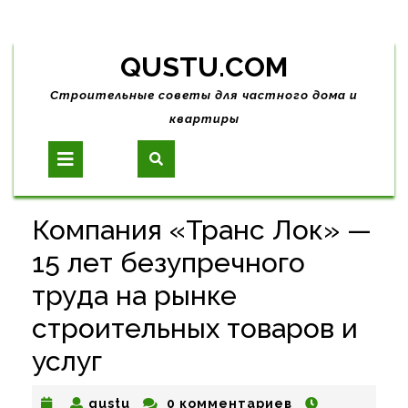
Skip
QUSTU.COM
to
content
Строительные советы для частного дома и
квартиры
Open
Button
Компания «Транс Лок» —
15 лет безупречного
труда на рынке
строительных товаров и
услуг
qustu
qustu
0 комментариев