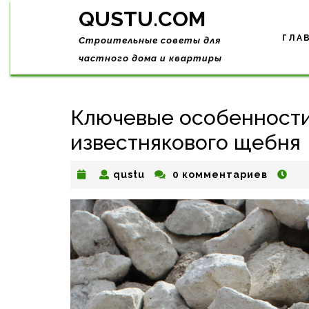
Skip
QUSTU.COM
to
content
ГЛА
Строительные советы для
частного дома и квартиры
Ключевые особенности
известнякового щебня
qustu
qustu
0 комментариев