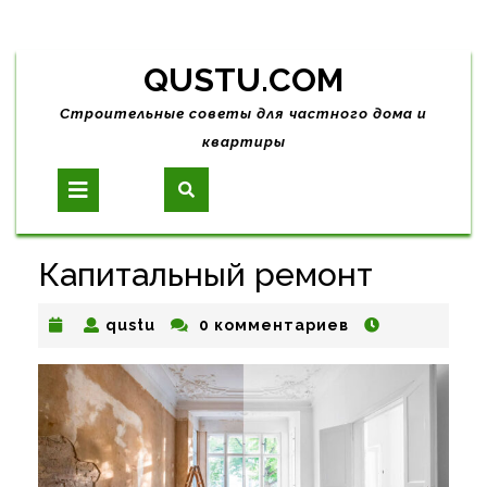
Skip
QUSTU.COM
to
content
Строительные советы для частного дома и
квартиры
Open
Button
Капитальный ремонт
qustu
qustu
0 комментариев