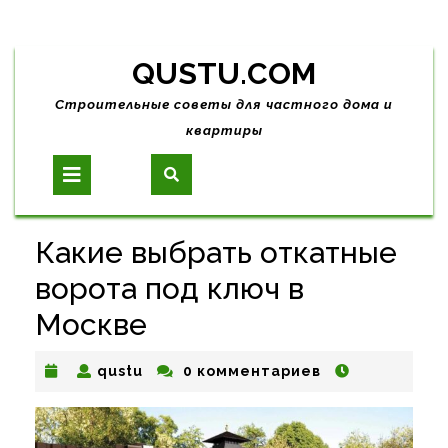
Skip
QUSTU.COM
to
content
Строительные советы для частного дома и
квартиры
Open
Button
Какие выбрать откатные
ворота под ключ в
Москве
qustu
qustu
0 комментариев