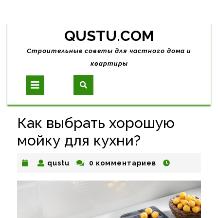
Skip
QUSTU.COM
to
content
Строительные советы для частного дома и
квартиры
Open
Button
Как выбрать хорошую
мойку для кухни?
qustu
qustu
0 комментариев