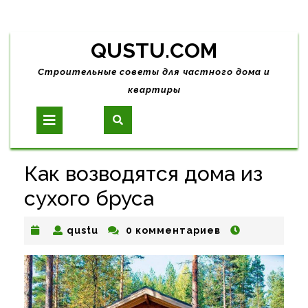
Skip
QUSTU.COM
to
content
Строительные советы для частного дома и
квартиры
Open
Button
Как возводятся дома из
сухого бруса
qustu
qustu
0 комментариев