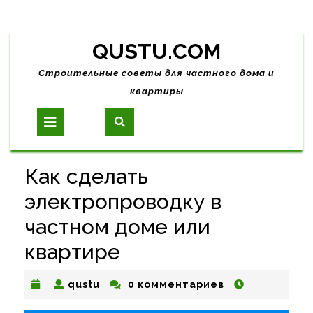
Skip
QUSTU.COM
to
content
Строительные советы для частного дома и
квартиры
Open
Button
Как сделать
электропроводку в
частном доме или
квартире
qustu
qustu
0 комментариев