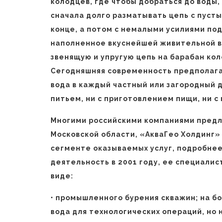
колодцев, где чтобы добраться до воды,
сначала долго разматывать цепь с пуст
конце, а потом с немалыми усилиями под
наполненное вкуснейшей живительной в
звенящую и упругую цепь на барабан кол
Сегодняшняя современность предполага
вода в каждый частный или загородный д
питьем, ни с приготовлением пищи, ни 
Многими российскими компаниями предла
Московской области, «АкваГео Холдинг» 
сегменте оказываемых услуг, подробне
деятельность в 2001 году, ее специали
виде:
• промышленного бурения скважин; на б
вода для технологических операций, но 