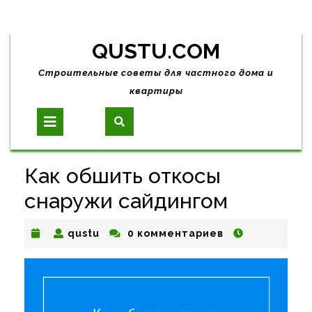
Skip
QUSTU.COM
to
content
Строительные советы для частного дома и
квартиры
Open
Button
Как обшить откосы
снаружи сайдингом
qustu
qustu
0 комментариев