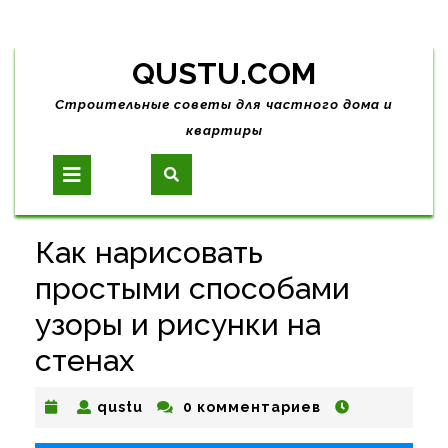
Skip
QUSTU.COM
to
content
Строительные советы для частного дома и
квартиры
Open
Button
Как нарисовать
простыми способами
узоры и рисунки на
стенах
qustu
qustu
0 комментариев