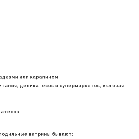
кадками или карапином
итания, деликатесов и супермаркетов, включая
катесов
лодильные витрины бывают: