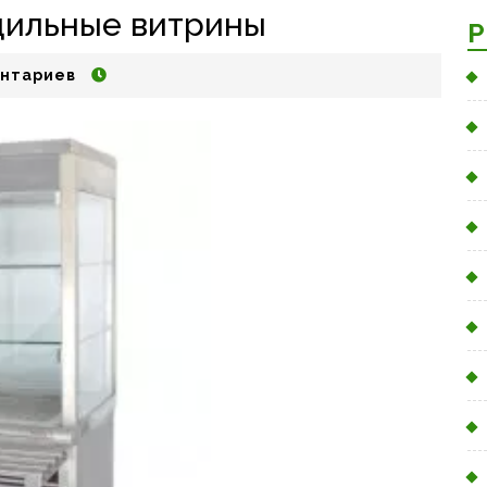
дильные витрины
Р
нтариев