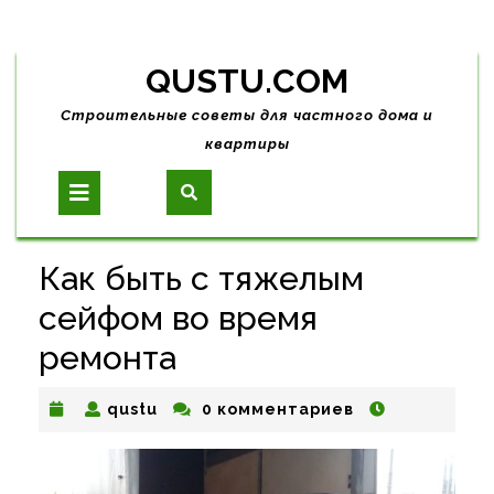
Skip
QUSTU.COM
to
content
Строительные советы для частного дома и
квартиры
Open
Button
Как быть с тяжелым
сейфом во время
ремонта
qustu
qustu
0 комментариев