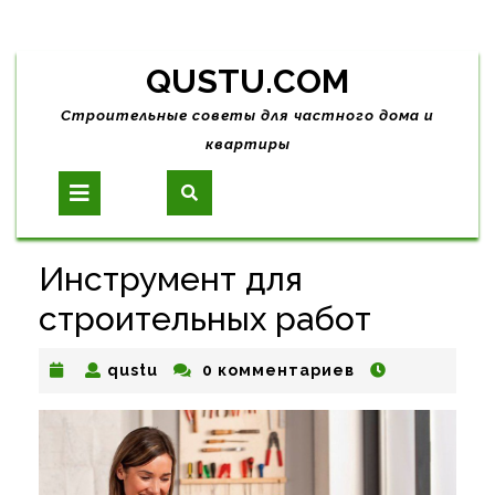
Skip
QUSTU.COM
to
content
Строительные советы для частного дома и
квартиры
Open
Button
Инструмент для
строительных работ
qustu
qustu
0 комментариев