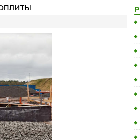
оплиты
Р