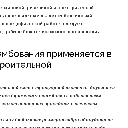
ензиновой, дизельной и электрической
и универсальным является бензиновый
его специфической работы следует
х, дабы избежать возможного отравления
амбования применяется в
роительной
етонной смеси, тротуарной плиточки, брусчатки;
 слоев (применимы трамбовки с собственным
 позволит основанию проседать с течением
о слоя (небольших размеров вибро оборудование
нению минуя различные крупные помехи в виде