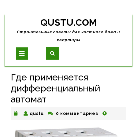
Skip
QUSTU.COM
to
content
Строительные советы для частного дома и
квартиры
Open
Button
Где применяется
дифференциальный
автомат
qustu
qustu
0 комментариев