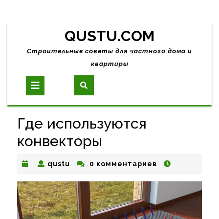
Skip
QUSTU.COM
to
content
Строительные советы для частного дома и
квартиры
Open
Button
Где используются
конвекторы
qustu
qustu
0 комментариев