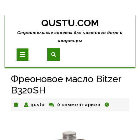
Skip
QUSTU.COM
to
content
Строительные советы для частного дома и
квартиры
Open
Button
Фреоновое масло Bitzer
B320SH
qustu
qustu
0 комментариев