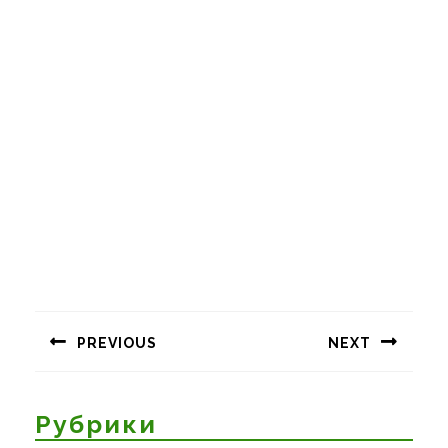
Навигация
по
PREVIOUS
NEXT
записям
Предыдущая
Следующая
запись:
запись:
Рубрики