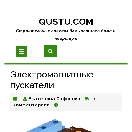
Skip
QUSTU.COM
to
content
Строительные советы для частного дома и
квартиры
Open
Button
Электромагнитные
пускатели
Екатерина
Екатерина Сафонова
0
Сафонова
комментариев