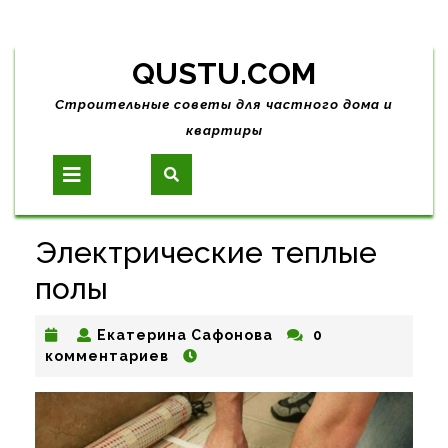
Skip
QUSTU.COM
to
content
Строительные советы для частного дома и
квартиры
Open
Button
Электрические теплые
полы
Екатерина
Екатерина Сафонова
0
Сафонова
комментариев