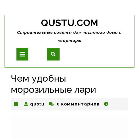
Skip
QUSTU.COM
to
content
Строительные советы для частного дома и
квартиры
Open
Button
Чем удобны
морозильные лари
qustu
qustu
0 комментариев