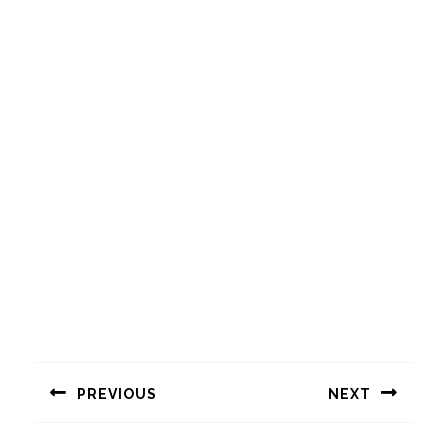
Навигация
по
PREVIOUS
NEXT
записям
Предыдущая
Следующая
запись:
запись: