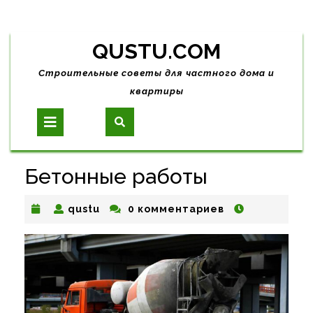
Skip
QUSTU.COM
to
content
Строительные советы для частного дома и
квартиры
Open
Button
Бетонные работы
qustu
qustu
0 комментариев