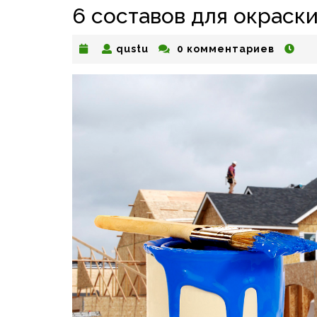
6 составов для окраск
qustu
qustu
0 комментариев