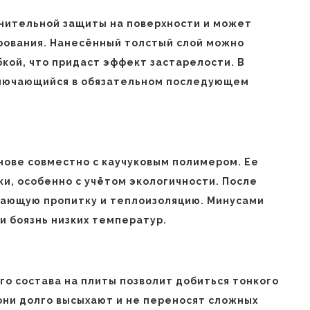
лнительной защиты на поверхности и может
рования. Нанесённый толстый слой можно
ой, что придаст эффект застарелости. В
аключающийся в обязательном последующем
нове совместно с каучуковым полимером. Ее
и, особенно с учётом экологичности. После
вающую пропитку и теплоизоляцию. Минусами
и боязнь низких температур.
го состава на плиты позволит добиться тонкого
они долго высыхают и не переносят сложных