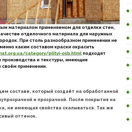
ым материалом применяемом для отделки стен,
 качестве отделочного материала для наружных
городок. При столь разнообразном применении не
именно каким составом краски окрасить
at.org.ua/category/plityi-osb.html
подходят
их производства и текстуры, имеющие
 своём применении.
щем составе, который создаёт на обработанной
лупрозрачной и прозрачной. После покрытия на
ка, не имеющая свойства скалываться. Так же
сивый оттенок.