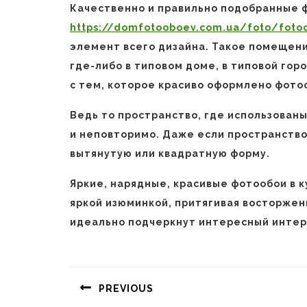
Качественно и правильно подобранные ф
https://domfotooboev.com.ua/foto/fotoo
элемент всего дизайна. Такое помещен
где-либо в типовом доме, в типовой го
с тем, которое красиво оформлено фото
Ведь то пространство, где использован
и неповторимо. Даже если пространств
вытянутую или квадратную форму.
Яркие, нарядные, красивые фотообои в 
яркой изюминкой, притягивая восторже
идеально подчеркнут интересный инте
Навигация
по
PREVIOUS
записям