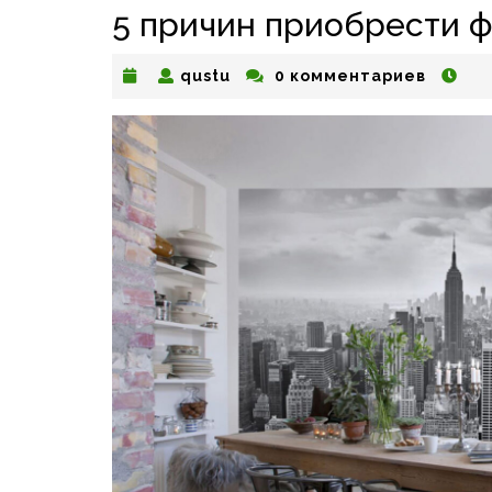
5 причин приобрести ф
qustu
qustu
0 комментариев