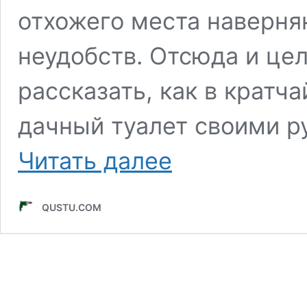
отхожего места наверня
неудобств. Отсюда и це
рассказать, как в кратч
дачный туалет своими р
Как
Читать далее
построить
деревянный
туалет
QUSTU.COM
для
дачи